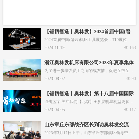
【锯切智造丨奥林发】2024首届中国(缙
云)机床工具展览会
2024首届中国(缙云)机床工具展览会，T19展位
2024-11-19
넶
163
浙江奥林发机床有限公司2023年夏季集体
团建圆满结束！
为了进一步增强员工之间的战友情，促进互帮互
助，并共同为未来的努力奋斗打下坚实基础，浙江
2023-08-02
넶
90
奥林发机床有限公司于2023年夏季举办了一次盛大
的全员团建活动。
【锯切智造丨奥林发】第十八届中国国际
机床展览会（CIMT2023）
点击蓝字 关注我们【北京】✦参展明星机型更多信
息点击蓝字 关注我们欢迎致电咨询或来厂考察扫码
2023-04-05
넶
117
即可在线咨询
山东章丘东部战齐区长到访奥林发交流
2023年3月17日上午，山东章丘东部战区领导带