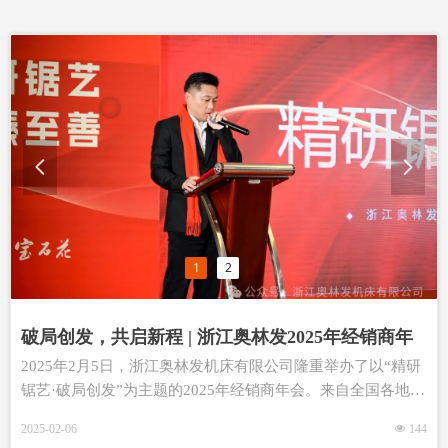
넳
넲
1
2
破局创发，共启新程 | 浙江奥林发2025年经销商年
会盛典圆满落幕！
2025年2月5日，浙江奥林发机床有限公司隆重举办了以“精研
锯艺·破局创发”为主题的2025年经销商年会。来自全国各地的
经销商伙伴齐聚一堂，共同回顾过去一年的辉煌成就，展望未
2025-02-06
넶
144
来的发展蓝图。