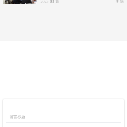
队，携当地领导及知名企业家到访奥林发，沟通交
2023-03-18
넶
96
流传统制造业发展。
MESSAGE
在线留言